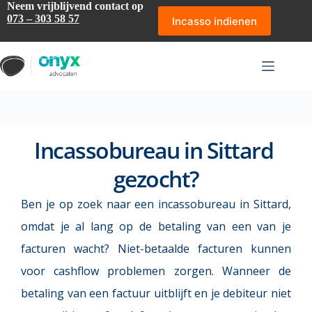
Ga
Neem vrijblijvend contact op
naar
073 – 303 58 57
Incasso indienen
de
inhoud
Incassobureau in Sittard 
gezocht?
Ben je op zoek naar een 
incassobureau
in Sittard, 
omdat je al lang op de betaling van een van je 
facturen wacht? Niet-betaalde facturen kunnen 
voor cashflow problemen zorgen. Wanneer de 
betaling van een factuur uitblijft en je debiteur niet 