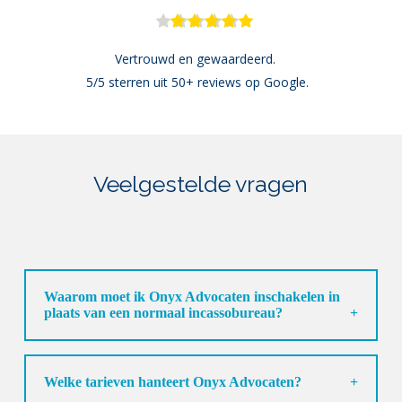
Vertrouwd en gewaardeerd. 
5/5 sterren uit 50+ reviews op Google.
Veelgestelde vragen
Waarom moet ik Onyx Advocaten inschakelen in
plaats van een normaal incassobureau?
Bij Onyx Advocaten gaat een incasso advocaat voor je
aan de slag. Onze advocaten kunnen de procedure van
A tot en met Z voor je afhandelen, waarbij je altijd van
de hoogste juridische kwaliteit verzekerd bent.
Welke tarieven hanteert Onyx Advocaten?
Niemand houdt van een onverwachte rekening