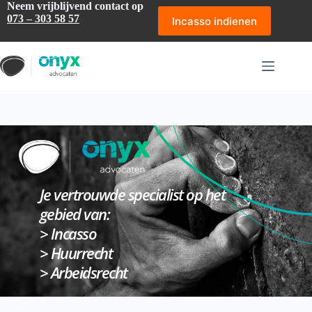
Ga
Neem vrijblijvend contact op
naar
073 – 303 58 57
Incasso indienen
de
inhoud
Je vertrouwde specialist op het 
gebied van:
> 
Incasso
> 
Huurrecht
> 
Arbeidsrecht 