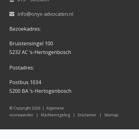
info@onyx-advocaten.nl
Bezoekadres:
Bruistensingel 100
5232 AC ‘s-Hertogenbosch
Postadres:
Postbus 1034
5200 BA ‘s-Hertogenbosch 
© Copyright 2026  |  
Algemene 
voorwaarden
   |   
Klachtenregeling
   |   
Disclaimer
   |   
Sitemap