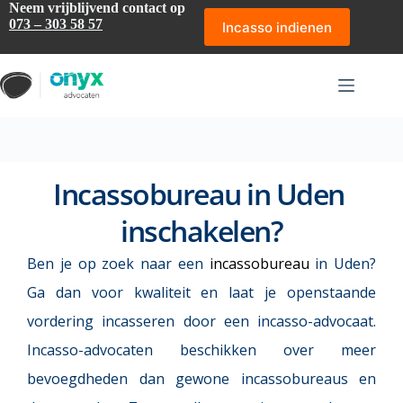
Ga
Neem vrijblijvend contact op
naar
073 – 303 58 57
Incasso indienen
de
inhoud
Incassobureau in Uden 
inschakelen?
Ben je op zoek naar een 
incassobureau
in Uden? 
Ga dan voor kwaliteit en laat je openstaande 
vordering incasseren door een incasso-advocaat. 
Incasso-advocaten beschikken over meer 
bevoegdheden dan gewone incassobureaus en 