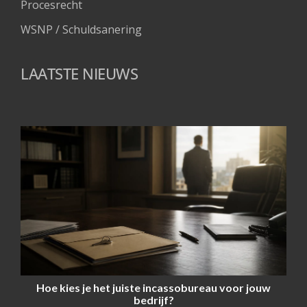
Procesrecht
WSNP / Schuldsanering 
LAATSTE NIEUWS
Hoe kies je het juiste incassobureau voor jouw
bedrijf?