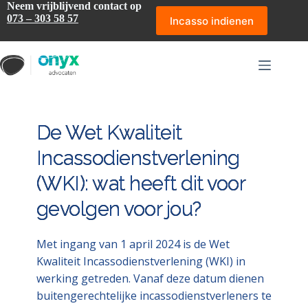
Ga
Neem vrijblijvend contact op
naar
073 – 303 58 57
Incasso indienen
de
inhoud
De Wet Kwaliteit
Incassodienstverlening
(WKI): wat heeft dit voor
gevolgen voor jou?
Met ingang van 1 april 2024 is de Wet
Kwaliteit Incassodienstverlening (WKI) in
werking getreden. Vanaf deze datum dienen
buitengerechtelijke incassodienstverleners te