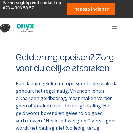
Ga
Neem vrijblijvend contact op
naar
073 – 303 58 57
Incasso indienen
de
inhoud
Geldlening opeisen? Zorg
voor duidelijke afspraken
Kan ik mijn geldlening opeisen? In de praktijk
gebeurt het regelmatig. Vrienden lenen
elkaar een geldbedrag, maar maken verder
geen afspraken over de terugbetaling. Het
geld wordt bovendien geleend op goed
vertrouwen. “Het komt wel goed!” Vervolgens
wordt het bedrag niet (volledig) terug