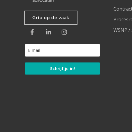
Contrac
Grip op de zaak
Procesr
WSNP / 
Schrijf je in!