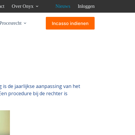
ct
Over Onyx
Nieuws
Inloggen
Incasso indienen
Procesrecht
g is de jaarlijkse aanpassing van het
Een procedure bij de rechter is