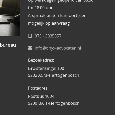
Op werkdagen geopend van 08:30 
tot 18:00 uur.
Afspraak buiten kantoortijden 
mogelijk op aanvraag. 
073 - 3035857
obureau
info@onyx-advocaten.nl
Bezoekadres:
Bruistensingel 100
5232 AC ‘s-Hertogenbosch
Postadres:
Postbus 1034
5200 BA ‘s-Hertogenbosch 