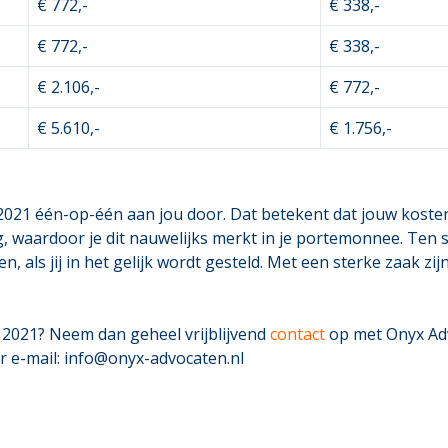
€ 772,-
€ 338,-
€ 772,-
€ 338,-
€ 2.106,-
€ 772,-
€ 5.610,-
€ 1.756,-
t 2021 één-op-één aan jou door. Dat betekent dat jouw kost
g, waardoor je dit nauwelijks merkt in je portemonnee. Ten sl
 als jij in het gelijk wordt gesteld. Met een sterke zaak zi
t 2021? Neem dan geheel vrijblijvend
contact
op met Onyx Advo
r e-mail: info@onyx-advocaten.nl