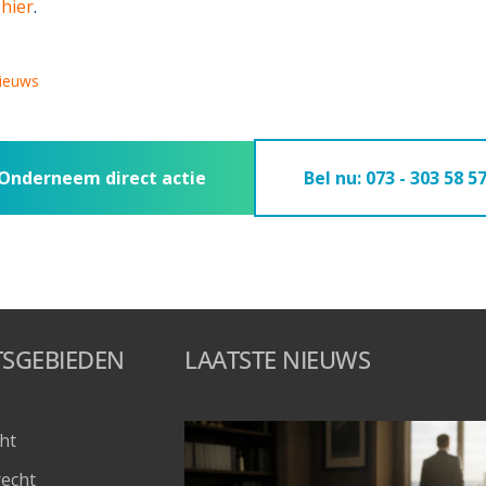
e
hier
.
ieuws
Onderneem direct actie
Bel nu: 073 - 303 58 5
TSGEBIEDEN
LAATSTE NIEUWS
ht
recht