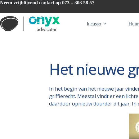
Ga
Neem vrijblijvend contact op
073 – 303 58 57
naar
de
inhoud
Incasso
Huur
Het nieuwe gr
In het begin van het nieuwe jaar vinden
griffierecht. Meestal vindt er een licht
daardoor opnieuw duurder dit jaar. In d