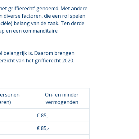
het griffierecht’ genoemd. Met andere
n diverse factoren, die een rol spelen
anciële) belang van de zaak. Ten derde
chap en een commanditaire
el belangrijk is. Daarom brengen
zicht van het griffierecht 2020.
personen
On- en minder
eren)
vermogenden
€ 85,-
€ 85,-