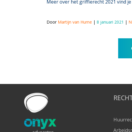
Meer over het griffierecht 2021 vind j
Door 
Martijn van Hurne
 | 
8 januari 2021
 | 
N
RECH
Huurrec
Arbeids