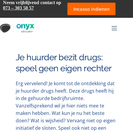
Ga
Neem vrijblijvend contact op
naar
073 – 303 58 57
Incasso indienen
de
inhoud
Je huurder bezit drugs:
speel geen eigen rechter
Erg vervelend! Je komt tot de ontdekking dat
je huurder drugs heeft. Deze drugs heeft hij
in de gehuurde bedrijfsruimte.
Vanzelfsprekend wil je hier niets mee te
maken hebben. Wat kun je nu het beste
doen? Wat is wijsheid? Vervang niet op eigen
initiatief de sloten. Speel ook niet op een