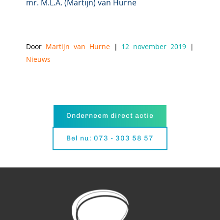
mr. M.L.A. (Martijn) van Hurne
Door 
Martijn van Hurne
 | 
12 november 2019
 | 
Nieuws
Onderneem direct actie
Bel nu: 073 - 303 58 57