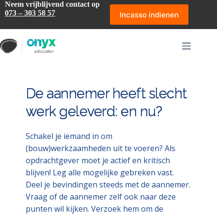
Ga
Neem vrijblijvend contact op
naar
073 – 303 58 57
Incasso indienen
de
inhoud
De aannemer heeft slecht
werk geleverd: en nu?
Schakel je iemand in om
(bouw)werkzaamheden uit te voeren? Als
opdrachtgever moet je actief en kritisch
blijven! Leg alle mogelijke gebreken vast.
Deel je bevindingen steeds met de aannemer.
Vraag of de aannemer zelf ook naar deze
punten wil kijken. Verzoek hem om de