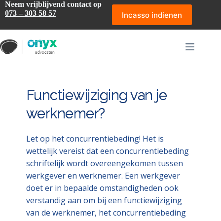
Ga
Neem vrijblijvend contact op
naar
073 – 303 58 57
Incasso indienen
de
inhoud
Functiewijziging van je
werknemer?
Let op het concurrentiebeding! Het is
wettelijk vereist dat een concurrentiebeding
schriftelijk wordt overeengekomen tussen
werkgever en werknemer. Een werkgever
doet er in bepaalde omstandigheden ook
verstandig aan om bij een functiewijziging
van de werknemer, het concurrentiebeding