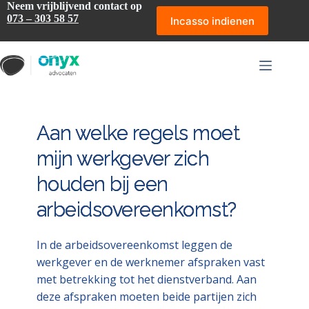
Ga
Neem vrijblijvend contact op
naar
073 – 303 58 57
Incasso indienen
de
inhoud
Aan welke regels moet
mijn werkgever zich
houden bij een
arbeidsovereenkomst?
In de arbeidsovereenkomst leggen de
werkgever en de werknemer afspraken vast
met betrekking tot het dienstverband. Aan
deze afspraken moeten beide partijen zich