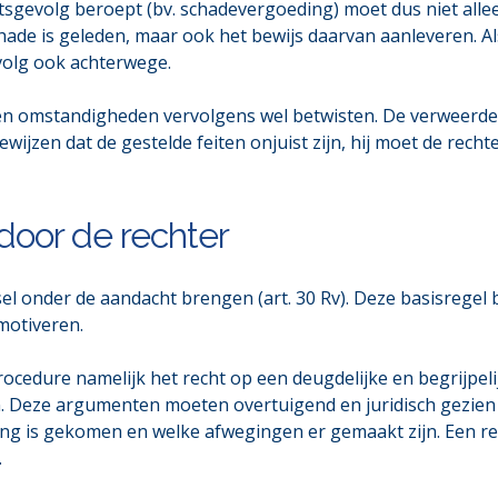
chtsgevolg beroept (bv. schadevergoeding) moet dus niet al
hade is geleden, maar ook het bewijs daarvan aanleveren. Als
evolg ook achterwege.
 en omstandigheden vervolgens wel betwisten. De verweerder
e bewijzen dat de gestelde feiten onjuist zijn, hij moet de rech
door de rechter
sel onder de aandacht brengen (art. 30 Rv). Deze basisregel 
motiveren.
rocedure namelijk het recht op een deugdelijke en begrijpel
eze argumenten moeten overtuigend en juridisch gezien r
ing is gekomen en welke afwegingen er gemaakt zijn. Een rech
.