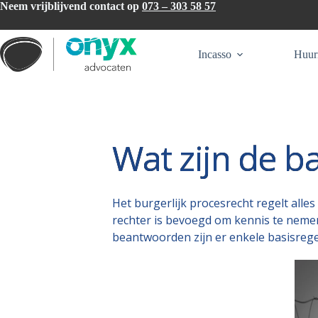
Ga
Neem vrijblijvend contact op
073 – 303 58 57
naar
de
inhoud
Incasso
Huur
Wat zijn de b
Het burgerlijk procesrecht regelt all
rechter is bevoegd om kennis te neme
beantwoorden zijn er enkele basisregels