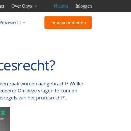
ct
Over Onyx
Nieuws
Inloggen
Incasso indienen
Procesrecht
cesrecht?
et een zaak worden aangebracht? Welke
ocedeerd? Om deze vragen te kunnen
isregels van het procesrecht?’.