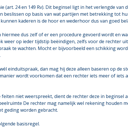
 (art. 24 en 149 Rv). Dit beginsel ligt in het verlengde va
n beslissen op basis van wat partijen met betrekking tot h
 kunnen kaderen is de hoor en wederhoor dus van goed bel
 hiermee dus zelf of er een procedure gevoerd wordt en wa
weer op ieder tijdstip beëindigen, zelfs voor de rechter uit
spraak te wachten. Mocht er bijvoorbeeld een schikking wor
.
t wél einduitspraak, dan mag hij deze alleen baseren op de s
nier wordt voorkomen dat een rechter iets meer of iets and
feiten niet weerspreekt, dient de rechter deze in beginsel 
 speelruimte De rechter mag namelijk wel rekening houden 
het geding worden gebracht.
lgende basisregel.