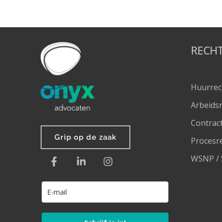
RECH
Huurrec
Arbeids
Contrac
Grip op de zaak
Procesr
WSNP / 