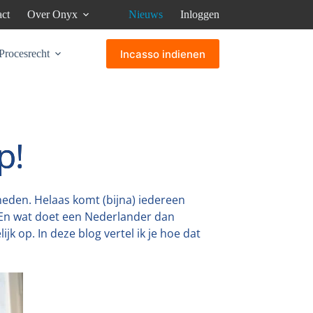
ct
Over Onyx
Nieuws
Inloggen
Incasso indienen
Procesrecht
p!
eden. Helaas komt (bijna) iedereen
 En wat doet een Nederlander dan
jk op. In deze blog vertel ik je hoe dat