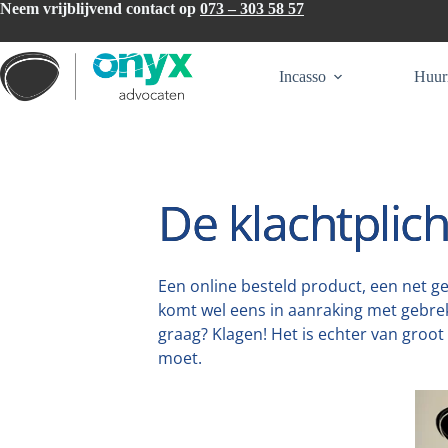
Ga
Neem vrijblijvend contact op
073 – 303 58 57
naar
de
inhoud
Incasso
Huur
De klachtplich
Een online besteld product, een net 
komt wel eens in aanraking met gebre
graag? Klagen! Het is echter van groot 
moet.