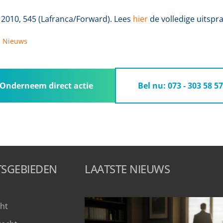
2010, 545 (Lafranca/Forward). Lees
hier
de volledige uitspra
 
Nieuws
Onderneem direct actie
Bel nu: 073 - 303 58 57
TSGEBIEDEN
LAATSTE NIEUWS
ht