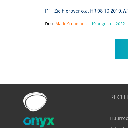
[1] - Zie hierover o.a. HR 08-10-2010,
NJ
Door 
Mark Koopmans
 | 
10 augustus 2022
 |
RECH
Huurrec