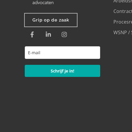
Arbeids
Contrac
Grip op de zaak
Procesr
WSNP / 
Schrijf je in!