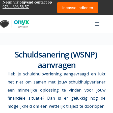
Ga
Neem vrijblijvend contact op
naar
073 – 303 58 57
Incasso indienen
de
inhoud
Schuldsanering (WSNP) 
aanvragen
Heb je 
schuldhulpverlening aangevraagd
 en lukt 
het niet om samen met jouw schuldhulpverlener 
een minnelijke oplossing te vinden voor jouw 
financiële situatie? Dan is er gelukkig nog de 
mogelijkheid om een wettelijk traject te doorlopen, 