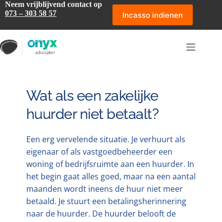
Ga
Neem vrijblijvend contact op
naar
073 – 303 58 57
Incasso indienen
de
inhoud
Wat als een zakelijke
huurder niet betaalt?
Een erg vervelende situatie. Je verhuurt als
eigenaar of als vastgoedbeheerder een
woning of bedrijfsruimte aan een huurder. In
het begin gaat alles goed, maar na een aantal
maanden wordt ineens de huur niet meer
betaald. Je stuurt een betalingsherinnering
naar de huurder. De huurder belooft de