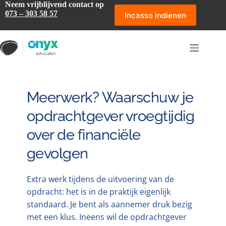
Ga
Neem vrijblijvend contact op
naar
073 – 303 58 57
Incasso indienen
de
inhoud
Meerwerk? Waarschuw je
opdrachtgever vroegtijdig
over de financiële
gevolgen
Extra werk tijdens de uitvoering van de
opdracht: het is in de praktijk eigenlijk
standaard. Je bent als aannemer druk bezig
met een klus. Ineens wil de opdrachtgever