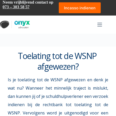
Ga
Neem vrijblijvend contact op
naar
073 – 303 58 57
Incasso indienen
de
inhoud
Toelating tot de WSNP 
afgewezen?
Is je toelating tot de WSNP afgewezen en denk je 
wat nu? Wanneer het minnelijk traject is mislukt, 
dan kunnen jij of je schuldhulpverlener een verzoek 
indienen bij de rechtbank tot toelating tot de 
WSNP. Vervolgens word je uitgenodigd voor een 